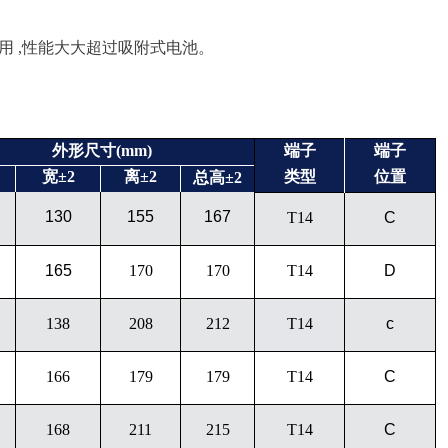
内使用 ,性能大大超过吸附式电池。
外形尺寸
(mm)
端子
端子
宽
±2
离
±2
类型
位置
总高
±2
130
155
167
T14
C
165
170
170
T14
D
138
208
212
T14
c
166
179
179
T14
C
168
211
215
T14
C