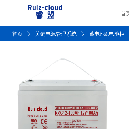
首
首页
ꄲ
关键电源管理系统
ꄲ
蓄电池&电池柜