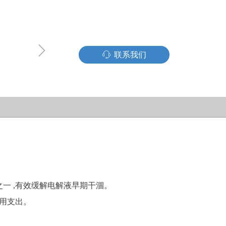
ꁇ
ꁱ
联系我们
。
之一 ,有效缓解电解液早期干涸。
费用支出。