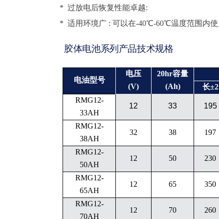
* 过放电后恢复性能卓越:
* 适用环境广 : 可以在-40℃-60℃温度范围
胶体电池系列产品技术规格
电压
20hr容量
电油型号
(V)
(Ah)
长
±2
RMG12-
12
33
195
33AH
RMG12-
32
38
197
38AH
RMG12-
12
50
230
50AH
RMG12-
12
65
350
65AH
RMG12-
12
70
260
70AH