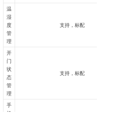
温
湿
度
支持，标配
管
理
开
门
状
支持，标配
态
管
理
手
机
短
选配
信
告