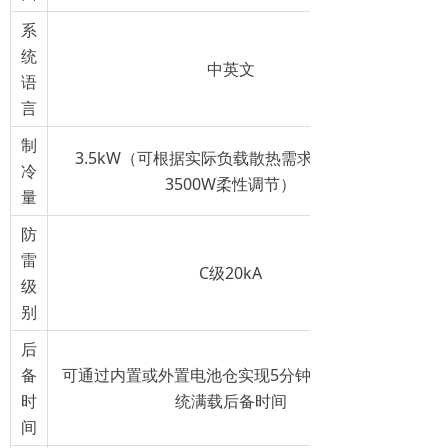
系
统
中英文
语
言
制
3.5kW（可根据实际负载散热需求在900W～
冷
3500W柔性调节）
量
防
雷
C级20kA
级
别
后
备
可通过内置或外置电池仓实现5分钟～2小时的系
时
统满载后备时间
间