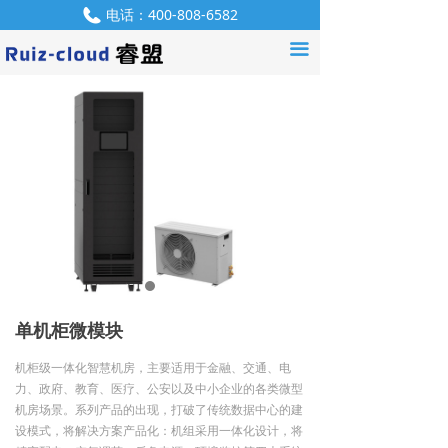
电话：
400-808-6582
首页
끀
QQ：
550952907
产品中心
解决方案
服务支持
资讯中心
产品咨询
关于我们
单机柜微模块
联系我们
机柜级一体化智慧机房，主要适用于金融、交通、电
招贤纳士
力、政府、教育、医疗、公安以及中小企业的各类微型
机房场景。系列产品的出现，打破了传统数据中心的建
设模式，将解决方案产品化：机组采用一体化设计，将