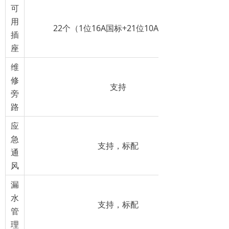
可
用
22个（1位16A国标+21位10A国标）
插
座
维
修
支持
旁
路
应
急
支持，标配
通
风
漏
水
支持，标配
管
理