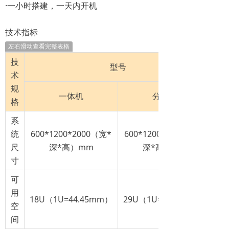
·一小时搭建，一天内开机
技术指标
左右滑动查看完整表格
技
型号
术
规
一体机
分体机
格
系
统
600*1200*2000（宽*
600*1200*2050（宽*
尺
深*高）mm
深*高）mm
寸
可
用
18U（1U=44.45mm）
29U（1U=44.45mm）
空
间