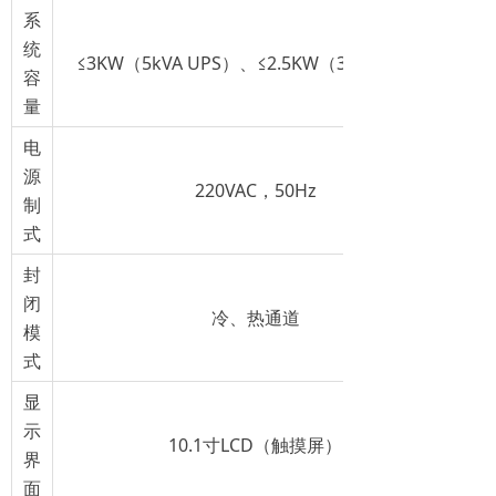
系
统
≤3KW（5kVA UPS）、≤2.5KW（3kVA UPS）
容
量
电
源
220VAC，50Hz
制
式
封
闭
冷、热通道
模
式
显
示
10.1寸LCD（触摸屏）
界
面