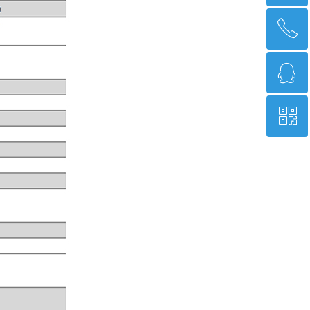
ꂅ
回到顶部
ꁗ
4008086582
ꀥ
QQ客服
微信公众号