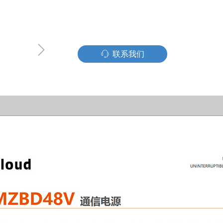
ꁇ
ꁱ
联系我们