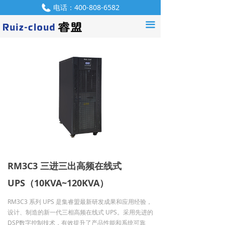
电话：
400-808-6582
首页
끀
QQ：
550952907
产品中心
解决方案
服务支持
资讯中心
产品咨询
关于我们
RM3C3 三进三出高频在线式
联系我们
UPS（10KVA~120KVA）
招贤纳士
RM3C3 系列 UPS 是集睿盟最新研发成果和应用经验，
设计、制造的新一代三相高频在线式 UPS。采用先进的
DSP数字控制技术，有效提升了产品性能和系统可靠