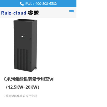
电话：
400-808-6582
首页
끀
QQ：
550952907
产品中心
解决方案
服务支持
资讯中心
产品咨询
关于我们
C系列储能集装箱专用空调
联系我们
（12.5KW~20KW）
招贤纳士
C系列储能集装箱专用空调