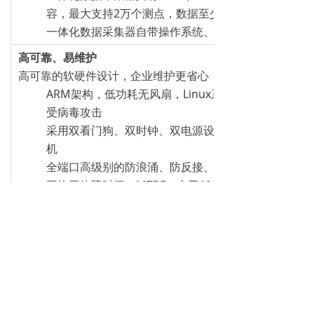
容，最大支持2万个测点，数据至少可保存1年
一体化数据采集器自带操作系统、数据库，无需额外
高可靠、易维护
高可靠的软硬件设计，企业维护更省心
ARM架构，低功耗无风扇，Linux系统，秒级重启时
受病毒攻击
采用双看门狗、双时钟、双电源设计，确保设备在运
机
全端口高级别的防浪涌、防反接、防错接设计
平均无故障时间（MTBF）大于120万小时
低代码
前端支持高度自定义的界面及功能组态，积木式搭建，无需
上手