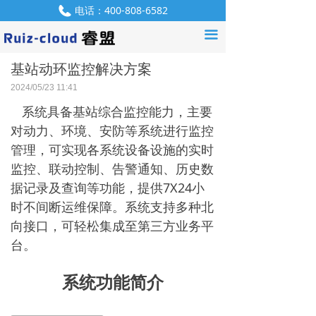
电话：
400-808-6582
首页
끀
QQ：
550952907
产品中心
基站动环监控解决方案
解决方案
2024/05/23
11:41
服务支持
系统具备基站综合监控能力，主要
对动力、环境、安防等系统进行监控
资讯中心
管理，可实现各系统设备设施的实时
监控、联动控制、告警通知、历史数
产品咨询
据记录及查询等功能，提供7X24小
关于我们
时不间断运维保障。系统支持多种北
向接口，可轻松集成至第三方业务平
联系我们
台。
招贤纳士
系统功能简介