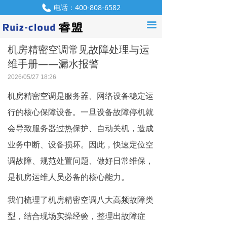
电话：
400-808-6582
首页
끀
QQ：
550952907
产品中心
机房精密空调常见故障处理与运
解决方案
维手册——漏水报警
2026/05/27
18:26
服务支持
机房精密空调是服务器、网络设备稳定运
资讯中心
行的核心保障设备。一旦设备故障停机就
产品咨询
会导致服务器过热保护、自动关机，造成
业务中断、设备损坏。因此，快速定位空
关于我们
调故障、规范处置问题、做好日常维保，
联系我们
是机房运维人员必备的核心能力。
招贤纳士
我们梳理了机房精密空调八大高频故障类
型，结合现场实操经验，整理出故障症