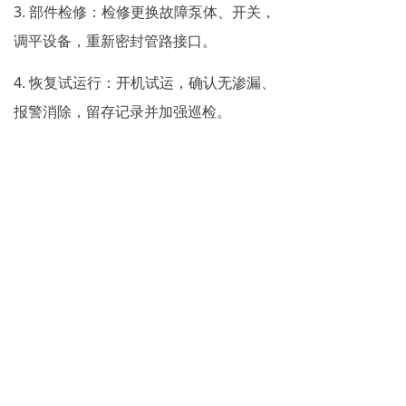
3. 部件检修：检修更换故障泵体、开关，
调平设备，重新密封管路接口。
4. 恢复试运行：开机试运，确认无渗漏、
报警消除，留存记录并加强巡检。
机房空调漏水会触发保护停机，威胁机房
设备安全。日常运维需重点做好排水系
统、接水部件及管路接口的定期检查，关
注机组运行工况，通过常态化巡检提前规
避渗漏问题，保障设备稳定运行。
前一个：
无
ꄴ
后一个：
无
ꄲ