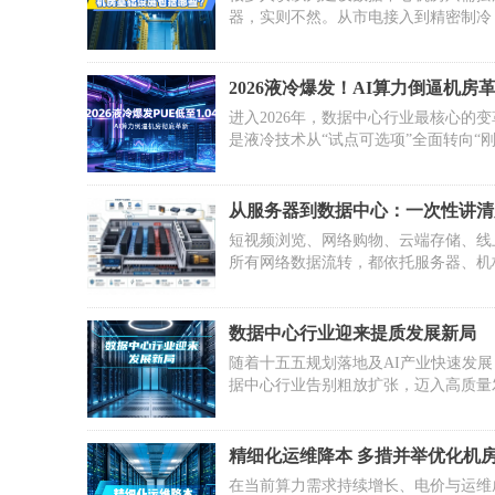
密度超过15千瓦的高密度数据中心中液
器，实则不然。从市电接入到精密制冷
乎是唯一可行的散热方案。当前液冷技
布线到智能监控，每一个子系统都环环
为冷板式液冷、浸没式液冷和喷淋式液
接决定机房稳定性和业务连续性。本文
术路线，三种方案在技术成熟度、部署
业的视角，梳理机房基础设施完整体系
2026液冷爆发！AI算力倒逼机房
维复杂度方面各有优劣。
划建设时建立全局思维、避开误区。
PUE降至1.04，千亿市场重构
进入2026年，数据中心行业最核心的
是液冷技术从“试点可选项”全面转向“
项”。随着AI大模型训练浪潮席卷全球
借极致能效、超高密度承载能力，成为
代智算中心的核心底座，一场覆盖技术
从服务器到数据中心：一次性讲清
政策的产业重构正在加速上演。
器、机柜、机房、数据中心的层级
短视频浏览、网络购物、云端存储、线
所有网络数据流转，都依托服务器、机
房、数据中心这套硬件体系。多数人容
四个概念，实则四者是从小到大、层层
属关系。
数据中心行业迎来提质发展新局
随着十五五规划落地及AI产业快速发
据中心行业告别粗放扩张，迈入高质量
段。行业依托政策、市场、技术三重助
向绿色集约、算电协同转型，产业结构
化，行业整体景气度稳步提升。
精细化运维降本 多措并举优化机
本
在当前算力需求持续增长、电价与运维