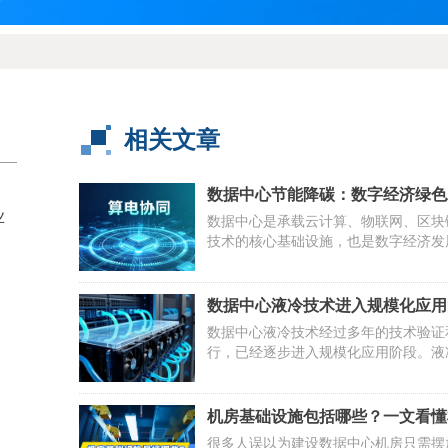
相关文章
数据中心节能降碳：数字经济绿色
业
经之路
数据中心是承载云计算、物联网、区块
技术的核心基础设施，也是数字经济发
硬件支撑。伴随国内数字经济快速扩张
求持续攀升，数据中心能耗规模逐年走
降碳成为行业高质量发展、助力“双碳”
数据中心液冷技术进入规模化应用
的关键抓手。若能耗管控缺位，算力无
数据中心液冷技术经过多年的技术验证
触碰能源供给上限，反过来制约数字经
行，已经逐步进入规模化应用阶段。液
核心优势在于液体的导热系数和比热容
气，以水为例水的导热系数约为空气的2
热容约为空气的4倍，液冷系统可以实
机房基础设施包括哪些？一文看懂
风冷系统高出数十倍的散热效率。在单
础环境工程体系
很多人误以为建设数据中心机房只需摆