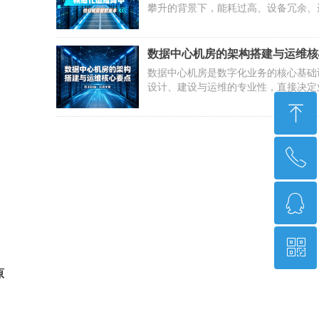
攀升的背景下，能耗过高、设备冗余、
是多数机房运营的主要痛点。电费、设
人工运维构成机房主要开支，想要实现
营，必须从实际运营场景入手，落地低
数据中心机房的架构搭建与运维核
实效的降本方案。
数据中心机房是数字化业务的核心基础
设计、建设与运维的专业性，直接决定
稳定性与数据资产安全。构建可靠可控
ꁸ
行环境，实现IT设备全生命周期管控，
下从四大核心维度，详解业内实操要点
ꂅ
回到顶部
ꁗ
4008086582
ꀥ
QQ客服
原
微信公众号