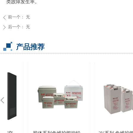
类故障发生率。
前一个：
无
ꄴ
后一个：
无
ꄲ
产品推荐
넳