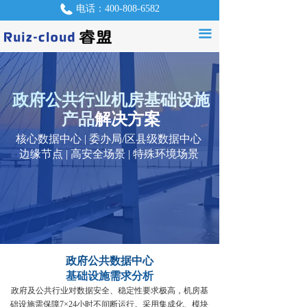
电话：
400-808-6582
首页
끀
QQ：
550952907
产品中心
解决方案
政府公共行业机房基础设施
政府公共行业机房基础设施
政府公共行业机房基础设施
政府公共行业机房基础设施
服务支持
产品
产品
产品
产品
解决方案
解决方案
解决方案
解决方案
Ruiz-cloud(睿盟)机房基础设施产品解决方
Ruiz-cloud(睿盟)机房基础设施产品解决方
核心数据中心 | 委办局/区县级数据中心
核心数据中心 | 委办局/区县级数据中心
资讯中心
案具有高安全性、高可靠性、可管理性、
案具有高安全性、高可靠性、可管理性、
边缘节点 | 高安全场景 | 特殊环境场景
边缘节点 | 高安全场景 | 特殊环境场景
节能环保、国产化等优势，满足政府及公
节能环保、国产化等优势，满足政府及公
产品咨询
共行业信息化多样化需求
共行业信息化多样化需求
关于我们
联系我们
政府公共数据中心
基础设施需求分析
招贤纳士
政府及公共行业对数据安全、稳定性要求极高，机房基
础设施需保障7×24小时不间断运行。采用集成化、模块